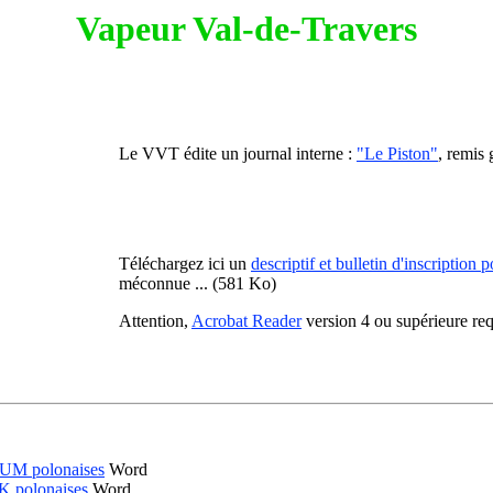
Vapeur Val-de-Travers
Le VVT édite un journal interne :
"Le Piston"
, remis
Téléchargez ici un
descriptif et bulletin d'inscription
méconnue ... (581 Ko)
Attention,
Acrobat Reader
version 4 ou supérieure req
RRUM polonaises
Word
SK polonaises
Word