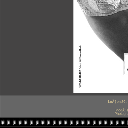
LeÃ§on 20 :
ModÃ¨le
Photogr