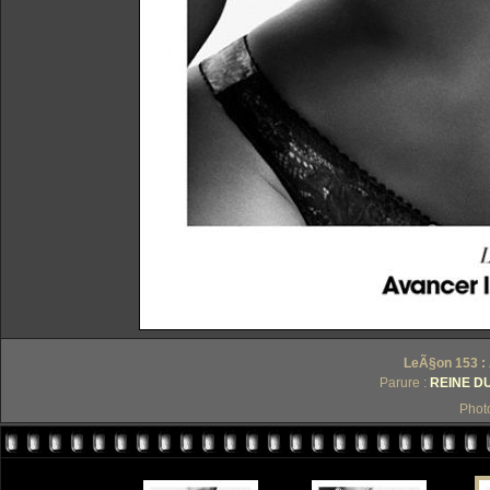
LeÃ§on 153 : 
Parure :
REINE DU
Phot