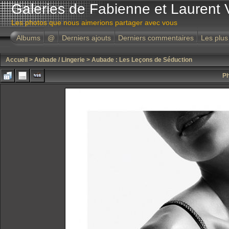
Galeries de Fabienne et Laurent 
Les photos que nous aimerions partager avec vous
Albums
@
Derniers ajouts
Derniers commentaires
Les plus
Accueil
>
Aubade / Lingerie
>
Aubade : Les Leçons de Séduction
Ph