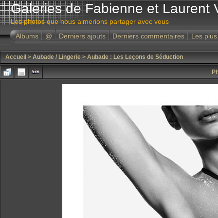
Galeries de Fabienne et Laurent 
Les photos que nous aimerions partager avec vous
Albums
@
Derniers ajouts
Derniers commentaires
Les plus
Accueil
>
Aubade / Lingerie
>
Aubade : Les Leçons de Séduction
Ph