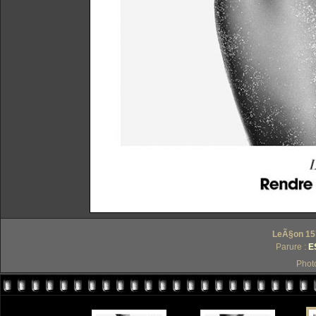
LeÃ§on 157
Parure :
E
Phot