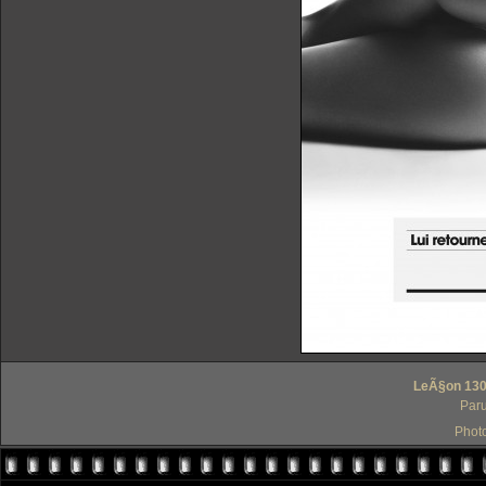
LeÃ§on 130 
Paru
Phot