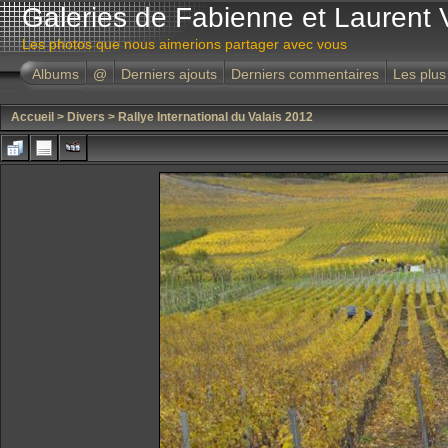
Galeries de Fabienne et Laurent 
Les photos que nous aimerions partager avec vous
Albums
@
Derniers ajouts
Derniers commentaires
Les plus
Accueil
>
Divers
>
Rallye International du Valais 2012