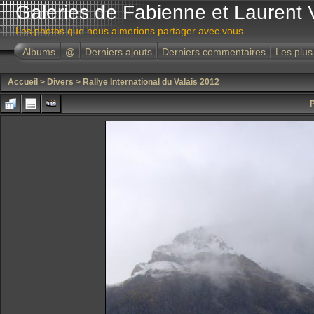
Galeries de Fabienne et Laurent 
Les photos que nous aimerions partager avec vous
Albums
@
Derniers ajouts
Derniers commentaires
Les plus
Accueil
>
Divers
>
Rallye International du Valais 2012