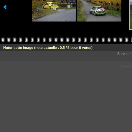
Noter cette image
(note actuelle : 0.5 / 5 pour 6 votes)
Survoler 
Powered