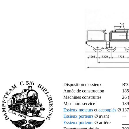
Disposition d'essieux
B'3
Année de construction
185
Machines construites
26 
Mise hors service
189
Essieux moteurs
et
accouplés
Ø
13
Essieux porteurs
Ø avant
---
Essieux porteurs
Ø arrière
__
Empattement rigide
30