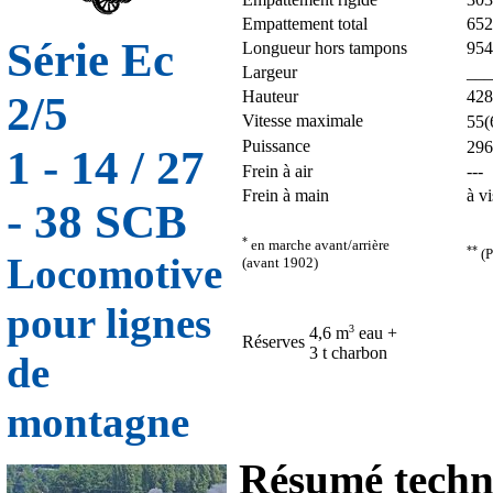
Empattement total
65
Série Ec
Longueur hors tampons
95
Largeur
__
Hauteur
42
2/5
Vitesse maximale
55(
Puissance
296
1 - 14 / 27
Frein à air
---
Frein à main
à vi
- 38 SCB
*
en marche avant/arrière
**
(P
Locomotive
(avant 1902)
pour lignes
3
4,6 m
eau +
Réserves
3 t charbon
de
montagne
Résumé techni