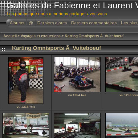
Galeries de Fabienne et Laurent 
Les photos que nous aimerions partager avec vous
Albums
@
Derniers ajouts
Derniers commentaires
Les plus
Accueil
>
Voyages et excursions
>
Karting Omnisports Ã Vuiteboeuf
Karting Omnisports Ã Vuiteboeuf
vu 1354 fois
vu 1236 fois
vu 1318 fois