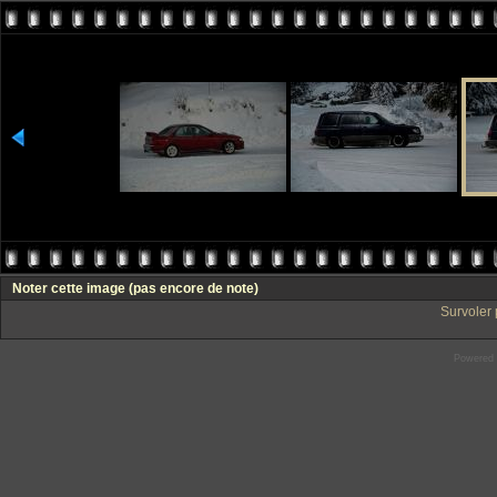
Noter cette image
(pas encore de note)
Survoler 
Powered