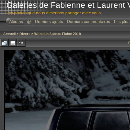
Galeries de Fabienne et Laurent 
Les photos que nous aimerions partager avec vous
Albums
@
Derniers ajouts
Derniers commentaires
Les plus
Accueil
>
Divers
>
Webclub Subaru Flaine 2018