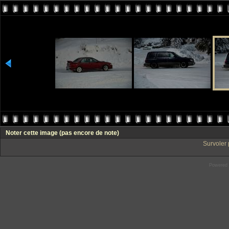
Noter cette image
(pas encore de note)
Survoler 
Powered