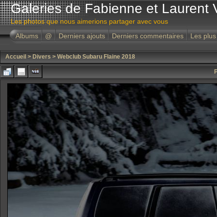
Galeries de Fabienne et Laurent 
Les photos que nous aimerions partager avec vous
Albums
@
Derniers ajouts
Derniers commentaires
Les plus
Accueil
>
Divers
>
Webclub Subaru Flaine 2018