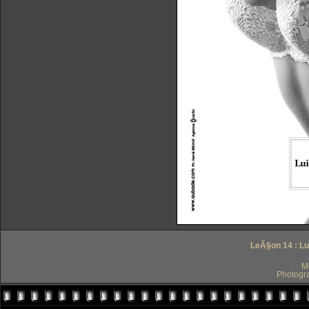
LeÃ§on 14 : Lui
M
Photogr