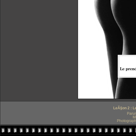
LeÃ§on 2 : L
Paru
M
Photograph