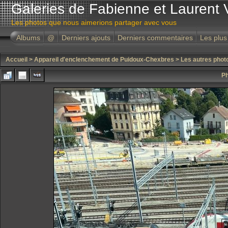
Galeries de Fabienne et Laurent 
Les photos que nous aimerions partager avec vous
Albums
@
Derniers ajouts
Derniers commentaires
Les plus
Accueil
>
Appareil d'enclenchement de Puidoux-Chexbres
>
Les autres phot
Ph