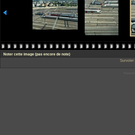
Noter cette image
(pas encore de note)
Survoler 
Powered