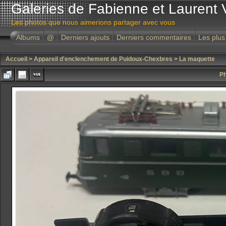
Galeries de Fabienne et Laurent 
Les photos que nous aimerions partager avec vous
Albums
@
Derniers ajouts
Derniers commentaires
Les plus
Accueil
>
Appareil d'enclenchement de Puidoux-Chexbres
>
La maquette
Ph