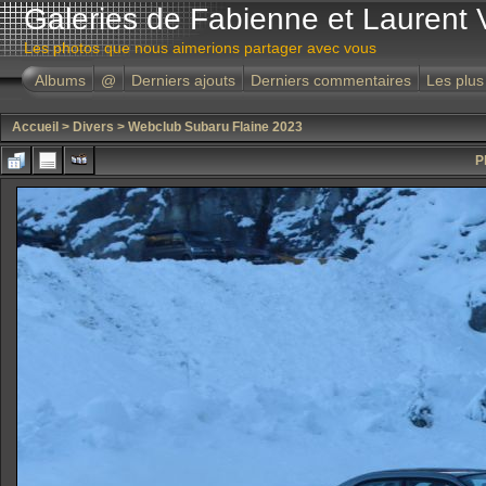
Galeries de Fabienne et Laurent 
Les photos que nous aimerions partager avec vous
Albums
@
Derniers ajouts
Derniers commentaires
Les plus
Accueil
>
Divers
>
Webclub Subaru Flaine 2023
P