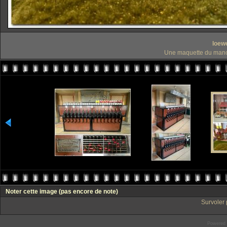
loew
Une maquette du manoi
Noter cette image
(pas encore de note)
Survoler 
Powered