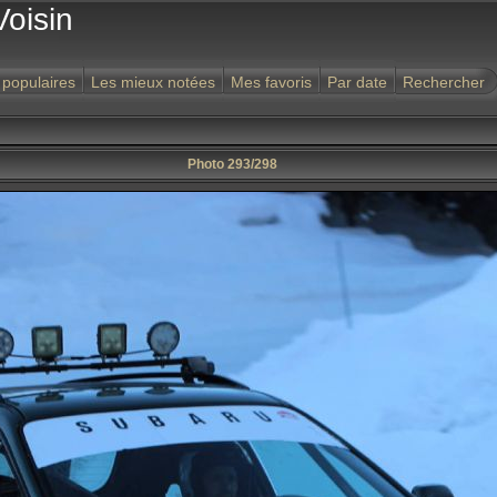
Voisin
 populaires
Les mieux notées
Mes favoris
Par date
Rechercher
Photo 293/298