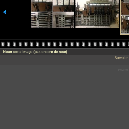
Noter cette image
(pas encore de note)
Survoler 
Powered