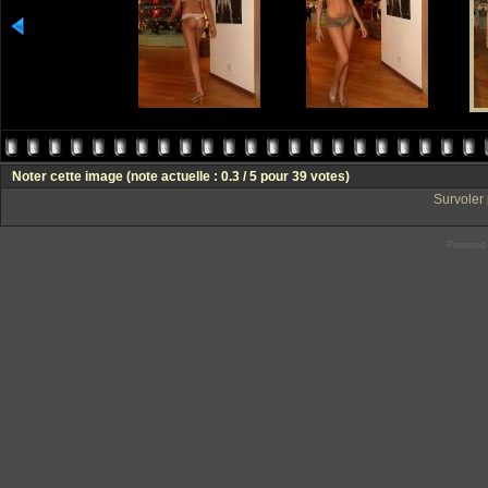
Noter cette image
(note actuelle : 0.3 / 5 pour 39 votes)
Survoler 
Powered