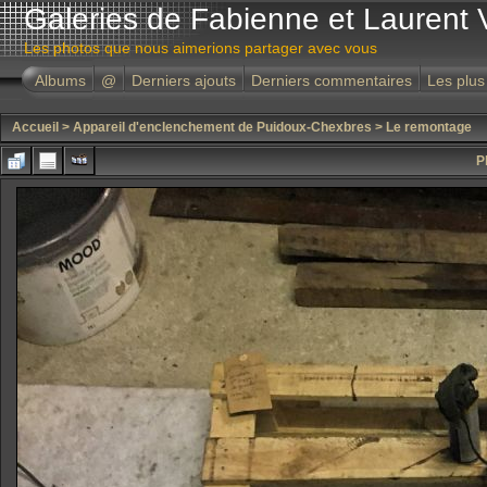
Galeries de Fabienne et Laurent 
Les photos que nous aimerions partager avec vous
Albums
@
Derniers ajouts
Derniers commentaires
Les plus
Accueil
>
Appareil d'enclenchement de Puidoux-Chexbres
>
Le remontage
P