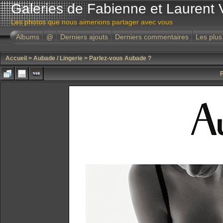
Galeries de Fabienne et Laurent 
Les photos que nous aimerions partager avec vous
Albums
@
Derniers ajouts
Derniers commentaires
Les plus
Accueil
>
Aubade / Lingerie
>
Parlez-vous Aubade ?