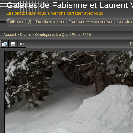
Galeries de Fabienne et Laurent 
Les photos que nous aimerions partager avec vous
Albums
@
Derniers ajouts
Derniers commentaires
Les plus
Accueil
>
Divers
>
Omnisports Ice Quad Flaine 2019
P