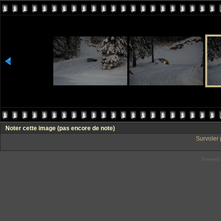
Noter cette image
(pas encore de note)
Survoler 
Powered