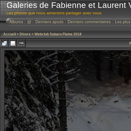
Galeries de Fabienne et Laurent 
Les photos que nous aimerions partager avec vous
Albums
@
Derniers ajouts
Derniers commentaires
Les plus
Accueil
>
Divers
>
Webclub Subaru Flaine 2018