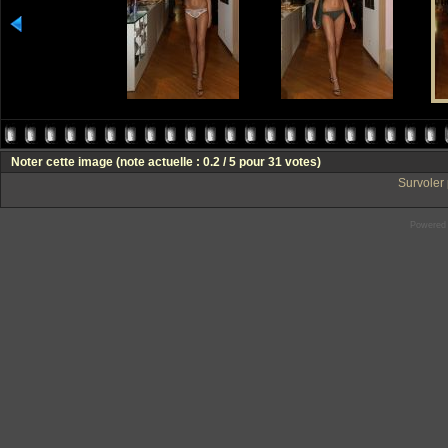
Noter cette image
(note actuelle : 0.2 / 5 pour 31 votes)
Survoler 
Powered