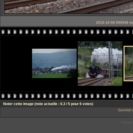
2016-10-08 090948 vvt
Noter cette image
(note actuelle : 0.3 / 5 pour 6 votes)
Survoler 
Powered