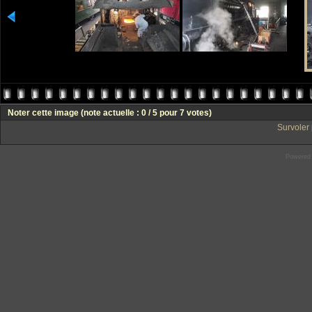
Noter cette image
(note actuelle : 0 / 5 pour 7 votes)
Survoler 
Powered