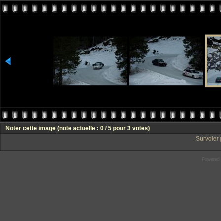
Noter cette image
(note actuelle : 0 / 5 pour 3 votes)
Survoler 
Powered