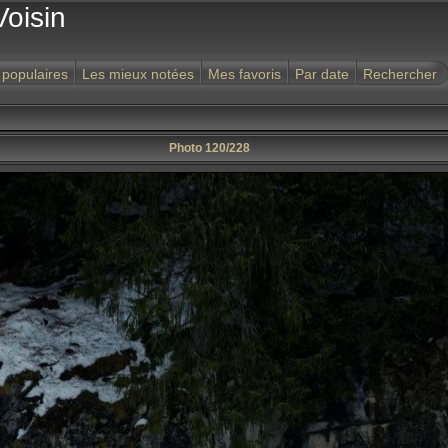
Voisin
 populaires
Les mieux notées
Mes favoris
Par date
Rechercher
Photo 120/228