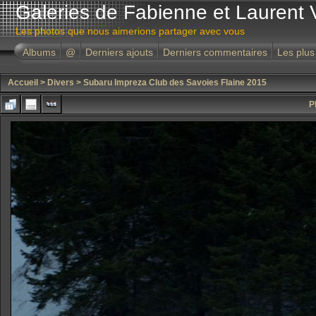
Galeries de Fabienne et Laurent 
Les photos que nous aimerions partager avec vous
Albums
@
Derniers ajouts
Derniers commentaires
Les plus
Accueil
>
Divers
>
Subaru Impreza Club des Savoies Flaine 2015
P