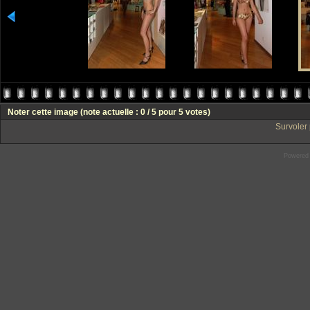
Noter cette image
(note actuelle : 0 / 5 pour 5 votes)
Survoler 
Powered