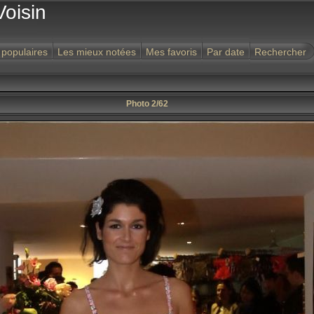
Voisin
 populaires
Les mieux notées
Mes favoris
Par date
Rechercher
Photo 2/62