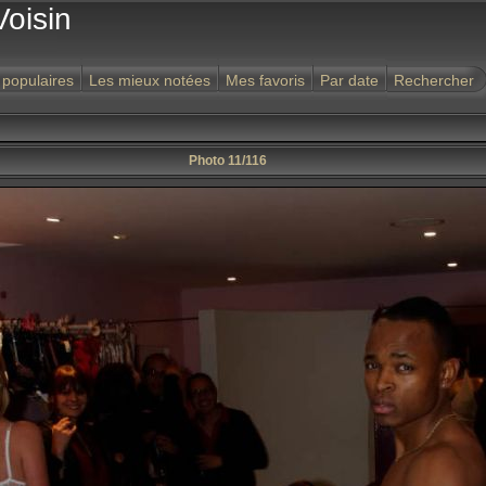
Voisin
 populaires
Les mieux notées
Mes favoris
Par date
Rechercher
Photo 11/116