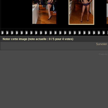
Noter cette image
(note actuelle : 0 / 5 pour 4 votes)
Survoler 
Powered