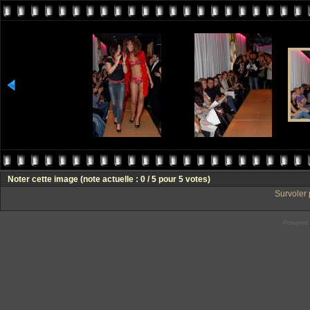
Noter cette image
(note actuelle : 0 / 5 pour 5 votes)
Survoler 
Powered