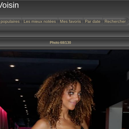
Voisin
 populaires
Les mieux notées
Mes favoris
Par date
Rechercher
Photo 68/130