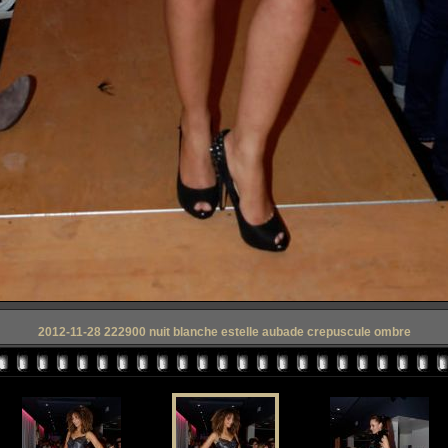
2012-11-28 222900 nuit blanche estelle aubade crepuscule ombre