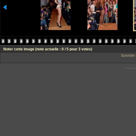
Noter cette image
(note actuelle : 0 / 5 pour 3 votes)
Survoler 
Powered