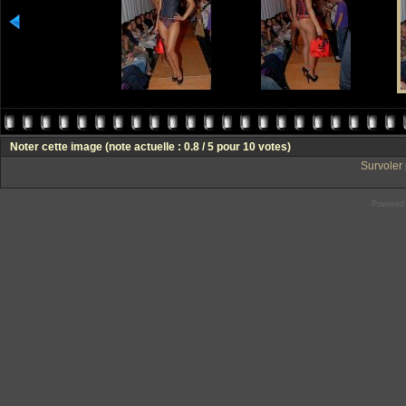
Noter cette image
(note actuelle : 0.8 / 5 pour 10 votes)
Survoler 
Powered