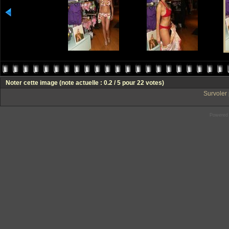
Noter cette image
(note actuelle : 0.2 / 5 pour 22 votes)
Survoler 
Powered