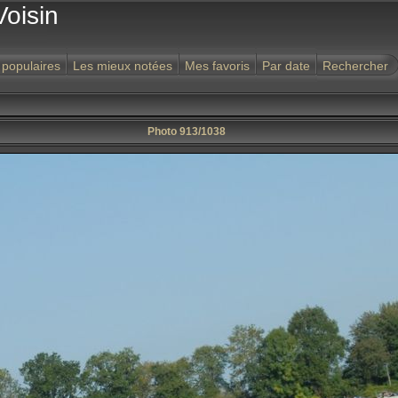
Voisin
 populaires
Les mieux notées
Mes favoris
Par date
Rechercher
Photo 913/1038