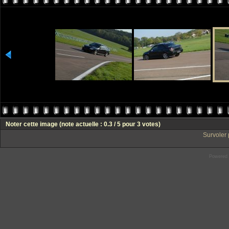
Noter cette image
(note actuelle : 0.3 / 5 pour 3 votes)
Survoler 
Powered