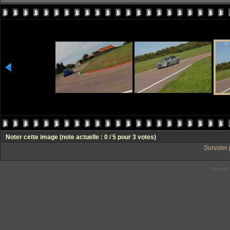
Noter cette image
(note actuelle : 0 / 5 pour 3 votes)
Survoler 
Powered