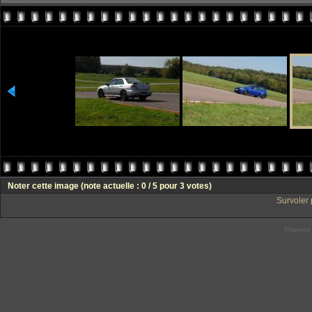
Noter cette image
(note actuelle : 0 / 5 pour 3 votes)
Survoler 
Powered