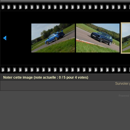
Noter cette image
(note actuelle : 0 / 5 pour 4 votes)
Survoler 
Powered