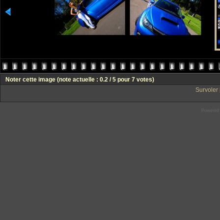
Noter cette image
(note actuelle : 0.2 / 5 pour 7 votes)
Survoler 
Powered