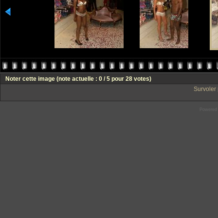
Noter cette image
(note actuelle : 0 / 5 pour 28 votes)
Survoler 
Powered