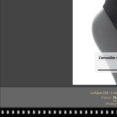
LeÃ§on 108 : L'env
Parure :
FL
Mo
Photogr