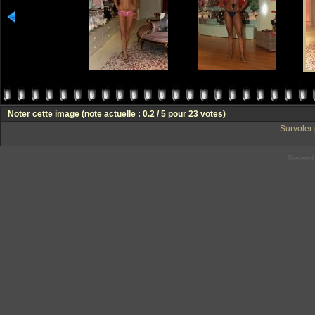
Noter cette image
(note actuelle : 0.2 / 5 pour 23 votes)
Survoler 
Powered