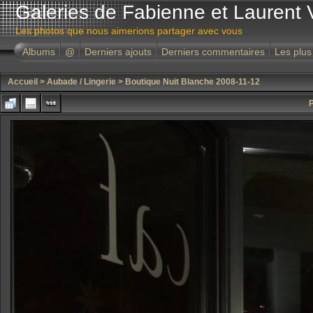
Galeries de Fabienne et Laurent 
Les photos que nous aimerions partager avec vous
Albums
@
Derniers ajouts
Derniers commentaires
Les plus
Accueil
>
Aubade / Lingerie
>
Boutique Nuit Blanche 2008-11-12