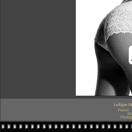
LeÃ§on 79 
Parure :
Mo
Photog